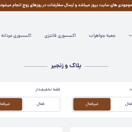
وجودی های سایت بروز میباشد و ارسال سفارشات در روزهای زوج انجام میشود
جعبه جواهرات
اکسسوری فانتزی
اکسسوری مردانه
پلاک و زنجیر
د
فقط تخفیف‌دار
عال
غیرفعال
فعال
غیرفعا